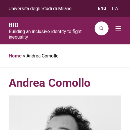
Università degli Studi di Milano
ENG
ITA
BID
T
Building an inclusive identity to fight
o
inequality
g
g
l
e
Home
»
Andrea Comollo
n
a
v
i
g
a
Andrea Comollo
t
i
o
n