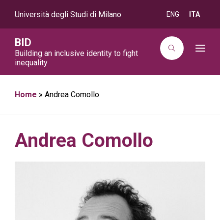
Università degli Studi di Milano
ENG
ITA
BID
T
Building an inclusive identity to fight
o
inequality
g
g
l
e
Home
»
Andrea Comollo
n
a
v
i
g
a
Andrea Comollo
t
i
o
n